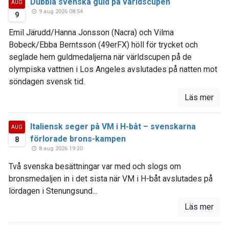
Dubbla svenska guld på världscupen
AUG
9 aug 2026 08:54
9
Emil Järudd/Hanna Jonsson (Nacra) och Vilma
Bobeck/Ebba Berntsson (49erFX) höll för trycket och
seglade hem guldmedaljerna när världscupen på de
olympiska vattnen i Los Angeles avslutades på natten mot
söndagen svensk tid.
Läs mer
Italiensk seger på VM i H-båt – svenskarna
AUG
förlorade brons-kampen
8
8 aug 2026 19:30
Två svenska besättningar var med och slogs om
bronsmedaljen in i det sista när VM i H-båt avslutades på
lördagen i Stenungsund...
Läs mer