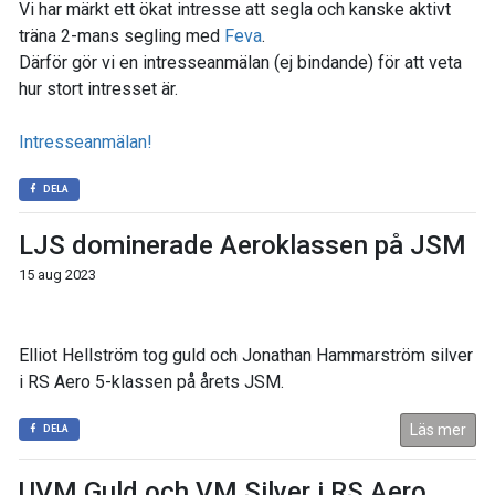
Vi har märkt ett ökat intresse att segla och kanske aktivt
träna 2-mans segling med
Feva
.
Därför gör vi en intresseanmälan (ej bindande) för att veta
hur stort intresset är.
Intresseanmälan!
DELA
LJS dominerade Aeroklassen på JSM
15 aug 2023
Elliot Hellström tog guld och Jonathan Hammarström silver
i RS Aero 5-klassen på årets JSM.
Läs mer
DELA
UVM Guld och VM Silver i RS Aero