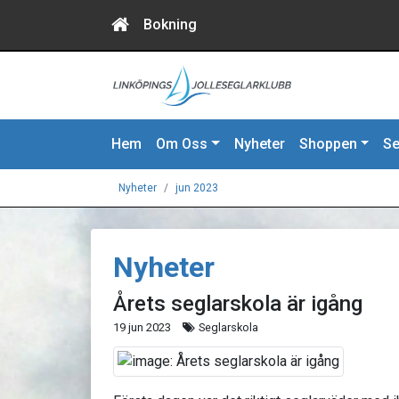
Bokning
Hem
Om Oss
Nyheter
Shoppen
Se
Nyheter
jun 2023
Nyheter
Årets seglarskola är igång
19 jun 2023
Seglarskola