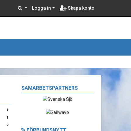
Logga in
Skapa konto
SAMARBETSPARTNERS
1
1
2
FÖRBUNDSNYTT