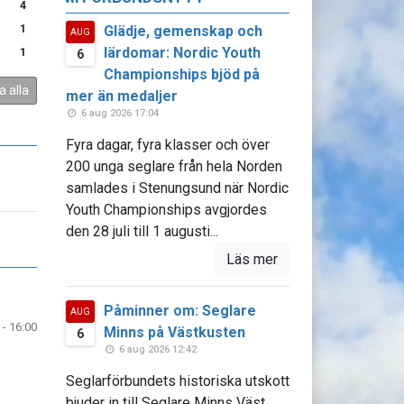
4
Glädje, gemenskap och
1
AUG
lärdomar: Nordic Youth
1
6
Championships bjöd på
a alla
mer än medaljer
6 aug 2026 17:04
Fyra dagar, fyra klasser och över
200 unga seglare från hela Norden
samlades i Stenungsund när Nordic
Youth Championships avgjordes
den 28 juli till 1 augusti...
Läs mer
Påminner om: Seglare
AUG
 - 16:00
Minns på Västkusten
6
6 aug 2026 12:42
Seglarförbundets historiska utskott
bjuder in till Seglare Minns Väst