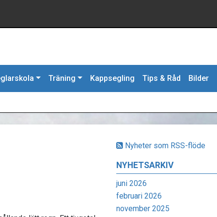
glarskola
Träning
Kappsegling
Tips & Råd
Bilder
Nyheter som RSS-flöde
NYHETSARKIV
juni 2026
februari 2026
november 2025