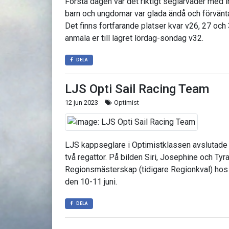
Första dagen var det riktigt seglarväder med ihå
barn och ungdomar var glada ändå och förväntan
Det finns fortfarande platser kvar v26, 27 och 
anmäla er till lägret lördag-söndag v32.
DELA
LJS Opti Sail Racing Team
12 jun 2023
Optimist
LJS kappseglare i Optimistklassen avslutade
två regattor. På bilden Siri, Josephine och T
Regionsmästerskap (tidigare Regionkval) hos
den 10-11 juni.
DELA