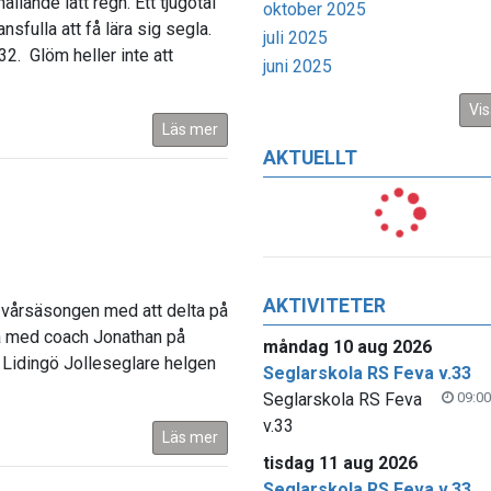
llande lätt regn. Ett tjugotal
oktober 2025
sfulla att få lära sig segla.
juli 2025
32. Glöm heller inte att
juni 2025
Vis
Läs mer
AKTUELLT
AKTIVITETER
 vårsäsongen med att delta på
yra med coach Jonathan på
måndag 10 aug 2026
 Lidingö Jolleseglare helgen
Seglarskola RS Feva v.33
Seglarskola RS Feva
09:00
v.33
Läs mer
tisdag 11 aug 2026
Seglarskola RS Feva v.33