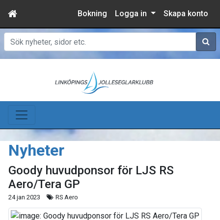
Bokning
Logga in
Skapa konto
Sök
Nyheter
Goody huvudponsor för LJS RS
Aero/Tera GP
24 jan 2023
RS Aero