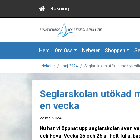
Bokning
Hem
Om Oss
Nyheter
Shoppen
Se
Nyheter
maj 2024
Seglarskolan utökad med ytterl
Seglarskolan utökad m
en vecka
22 maj 2024
Nu har vi öppnat upp seglarskolan även ve
och Feva. Vecka 25 och 26 är helt fulla, b