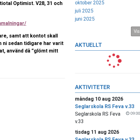
oktober 2025
iotal Optimist. V28, 31 och
juli 2025
juni 2025
anmalningar/
Vis
re, samt att kontot skall
i sedan tidigare har varit
AKTUELLT
t, använd då ”glömt mitt
AKTIVITETER
måndag 10 aug 2026
Seglarskola RS Feva v.33
Seglarskola RS Feva
09:00
v.33
tisdag 11 aug 2026
Seglarskola RS Feva v.33