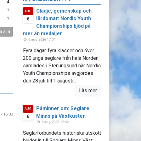
4
Glädje, gemenskap och
1
AUG
lärdomar: Nordic Youth
1
6
Championships bjöd på
a alla
mer än medaljer
6 aug 2026 17:04
Fyra dagar, fyra klasser och över
200 unga seglare från hela Norden
samlades i Stenungsund när Nordic
Youth Championships avgjordes
den 28 juli till 1 augusti...
Läs mer
Påminner om: Seglare
AUG
 - 16:00
Minns på Västkusten
6
6 aug 2026 12:42
Seglarförbundets historiska utskott
bjuder in till Seglare Minns Väst