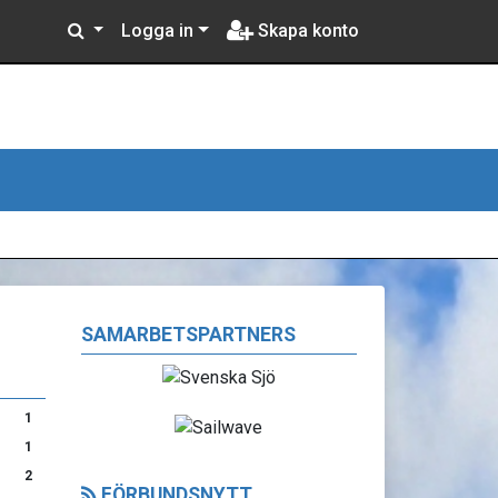
Logga in
Skapa konto
SAMARBETSPARTNERS
1
1
2
FÖRBUNDSNYTT