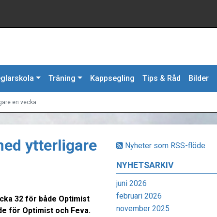
glarskola
Träning
Kappsegling
Tips & Råd
Bilder
igare en vecka
ed ytterligare
Nyheter som RSS-flöde
NYHETSARKIV
juni 2026
februari 2026
cka 32 för både Optimist
november 2025
åde för Optimist och Feva.