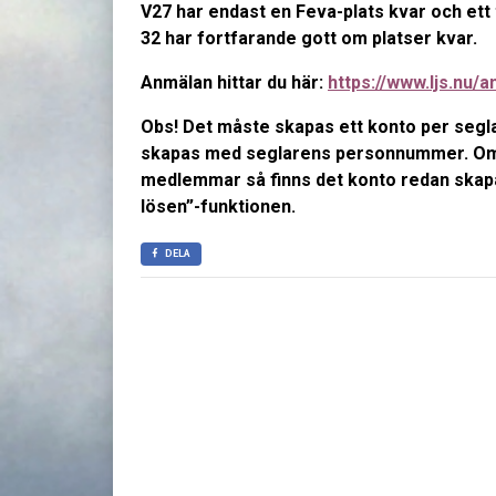
V27 har endast en Feva-plats kvar och ett t
32 har fortfarande gott om platser kvar.
Anmälan hittar du här:
https://www.ljs.nu/
Obs!
Det måste skapas ett konto per segla
skapas med seglarens personnummer. Om n
medlemmar så finns det konto redan skapa
lösen”-funktionen.
DELA