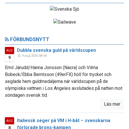
FÖRBUNDSNYTT
Dubbla svenska guld på världscupen
AUG
9 aug 2026 08:54
9
Emil Järudd/Hanna Jonsson (Nacra) och Vilma
Bobeck/Ebba Berntsson (49erFX) höll för trycket och
seglade hem guldmedaljerna när världscupen på de
olympiska vattnen i Los Angeles avslutades på natten mot
söndagen svensk tid.
Läs mer
Italiensk seger på VM i H-båt – svenskarna
AUG
förlorade brons-kampen
8